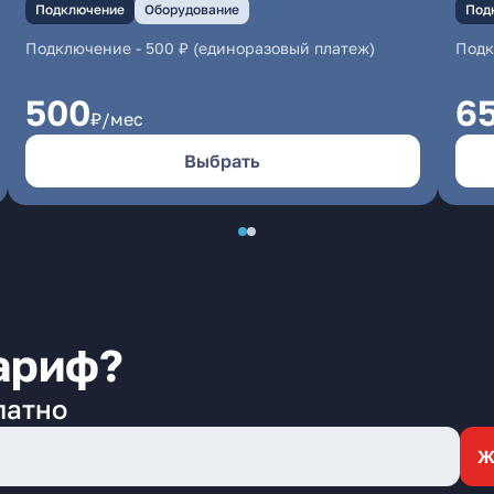
Подключение
Оборудование
Под
Подключение
-
500 ₽ (единоразовый платеж)
Под
500
6
₽/мес
Выбрать
ариф?
латно
Ж