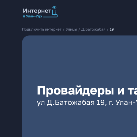
Подключить интернет
/
Улицы
/
Д.Батожабая
/
19
Провайдеры и т
ул Д.Батожабая 19, г. Улан