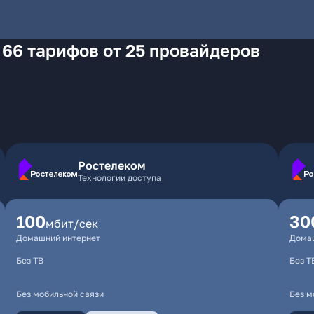
 66 тарифов от 25 провайдеров
Ростелеком
Технологии доступа
100
30
мбит/сек
Домашний интернет
Дома
Без ТВ
Без Т
Без мобильной связи
Без м