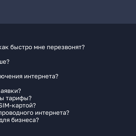
как быстро мне перезвонят?
ше?
ючения интернета?
заявки?
ны тарифы?
 SIM-картой?
 проводного интернета?
для бизнеса?