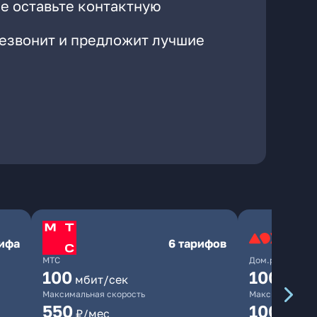
е оставьте контактную
резвонит и предложит лучшие
рифа
6 тарифов
МТС
Дом.ру
100
1000
мбит/сек
мби
Максимальная скорость
Максимальная 
550
1000
₽/мес
₽/м