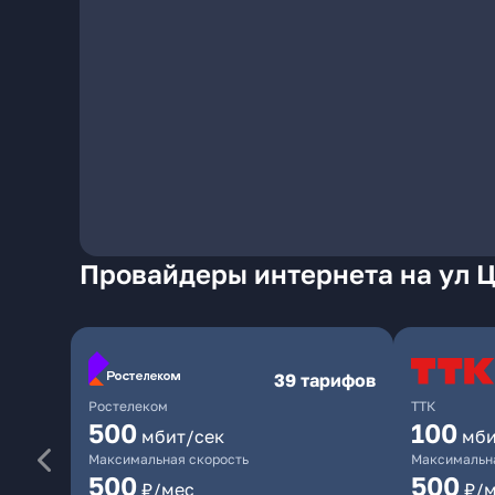
Провайдеры интернета на ул Ц
39 тарифов
Ростелеком
ТТК
500
100
мбит/сек
мби
Максимальная скорость
Максимальна
500
500
₽/мес
₽/