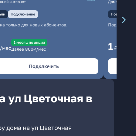
шний интернет
Домашний инте
али
Подключение
Подключение
ка только для новых абонентов.
Подключени
1 месяц по акции
1 
1
/мес
₽/мес
Далее
800
₽/мес
Да
Подключить
а ул Цветочная в
у дома на ул Цветочная