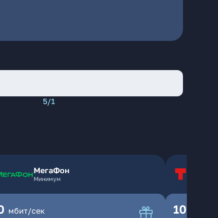
5/1
МегаФон
Т
Минимум
Т
0
100
мбит/сек
мбит