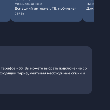
Минимальная цена
Минимальная ц
Домашний интернет, ТВ, мобильная
Домашний ин
связь
 тарифов - 66. Вы можете выбрать подключение со
подходящий тариф, учитывая необходимые опции и