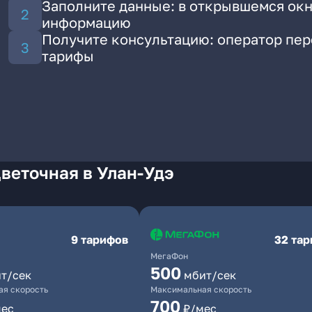
Заполните данные: в открывшемся окн
информацию
Получите консультацию: оператор пе
тарифы
веточная в Улан-Удэ
9 тарифов
32 та
МегаФон
500
т/сек
мбит/сек
я скорость
Максимальная скорость
700
мес
₽/мес