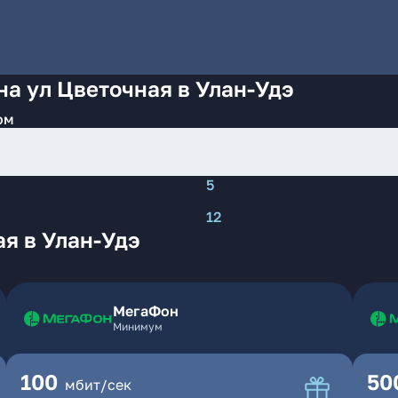
на ул Цветочная в Улан-Удэ
ом
5
12
я в Улан-Удэ
МегаФон
Минимум
100
50
мбит/сек