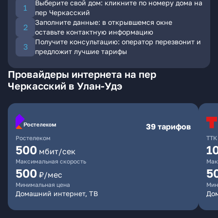
Выберите свой дом: кликните по номеру дома на
пер Черкасский
Заполните данные: в открывшемся окне
оставьте контактную информацию
Получите консультацию: оператор перезвонит и
предложит лучшие тарифы
Провайдеры интернета на пер
Черкасский в Улан-Удэ
39 тарифов
Ростелеком
ТТК
500
1
мбит/сек
Максимальная скорость
Мак
500
5
₽/мес
Минимальная цена
Мин
Домашний интернет, ТВ
До