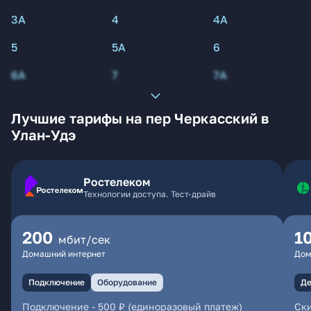
3А
4
4А
5
5А
6
6А
7
7А
Лучшие тарифы на пер Черкасский в
Улан-Удэ
Ростелеком
Технологии доступа. Тест-драйв
200
1
мбит/сек
Домашний интернет
Дом
Подключение
Оборудование
Де
Подключение
-
500 ₽ (единоразовый платеж)
Ски