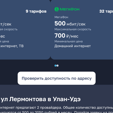
9 тарифов
32 та
МегаФон
500
т/сек
мбит/сек
я скорость
Максимальная скорость
700
мес
₽/мес
я цена
Минимальная цена
интернет, ТВ
Домашний интернет
Проверить доступность по адресу
 ул Лермонтова в Улан-Удэ
интернет предлагают 2 провайдера. Общее количество доступны
рьируются от 500 до 2050 рублей в месяц. Подайте заявку на 