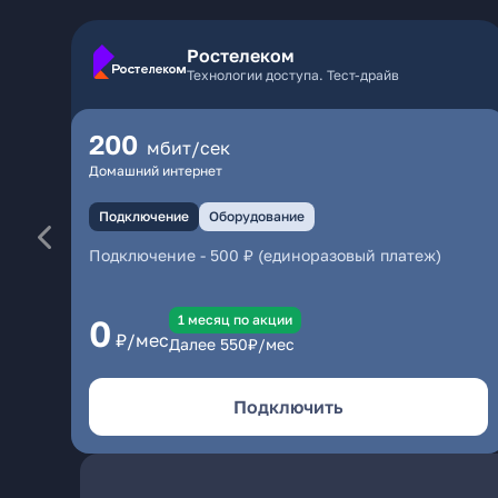
Ростелеком
Технологии доступа. Тест-драйв
200
мбит/сек
Домашний интернет
Подключение
Оборудование
Подключение
-
500 ₽ (единоразовый платеж)
1 месяц по акции
0
₽/мес
Далее
550
₽/мес
Подключить