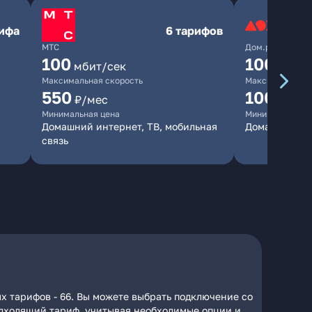
рифа
6 тарифов
МТС
Дом.ру
100
1000
мбит/сек
мби
Максимальная скорость
Максимальная 
550
1000
₽/мес
₽/м
Минимальная цена
Минимальная ц
Домашний интернет, ТВ, мобильная
Домашний ин
связь
х тарифов - 66. Вы можете выбрать подключение со
подходящий тариф, учитывая необходимые опции и