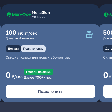
МегаФон
Минимум
100
50
мбит/сек
Домашний интернет
Дома
Детали
Подключение
Дет
Скидка только для новых абонентов.
Скид
1 месяц по акции
0
0
₽/мес
₽
Далее
700
₽/мес
Подключить