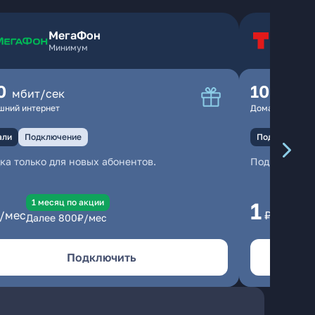
МегаФон
Т
Минимум
Т
0
100
мбит/сек
мбит
шний интернет
Домашний инте
али
Подключение
Подключение
ка только для новых абонентов.
Подключени
1 месяц по акции
1 
1
/мес
₽/мес
Далее
800
₽/мес
Да
Подключить