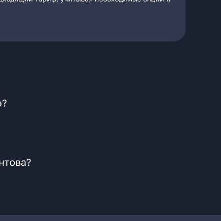
э?
нтова?