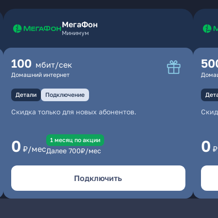
МегаФон
Минимум
100
50
мбит/сек
Домашний интернет
Дома
Детали
Подключение
Дет
Скидка только для новых абонентов.
Скид
1 месяц по акции
0
0
₽/мес
₽
Далее
700
₽/мес
Подключить