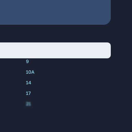
9
10А
14
17
21