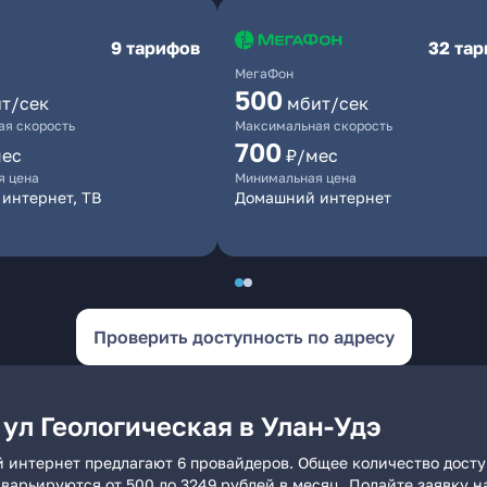
9 тарифов
32 та
МегаФон
500
т/сек
мбит/сек
я скорость
Максимальная скорость
700
мес
₽/мес
я цена
Минимальная цена
интернет, ТВ
Домашний интернет
Проверить доступность по адресу
ул Геологическая в Улан-Удэ
ий интернет предлагают 6 провайдеров. Общее количество дост
и варьируются от 500 до 3249 рублей в месяц. Подайте заявку