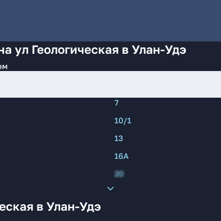
на ул Геологическая в Улан-Удэ
ом
7
10/1
13
16А
20
еская в Улан-Удэ