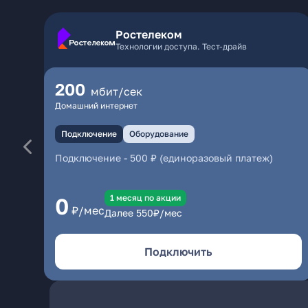
Ростелеком
Технологии доступа. Тест-драйв
200
мбит/сек
Домашний интернет
Подключение
Оборудование
Подключение
-
500 ₽ (единоразовый платеж)
1 месяц по акции
0
₽/мес
Далее
550
₽/мес
Подключить