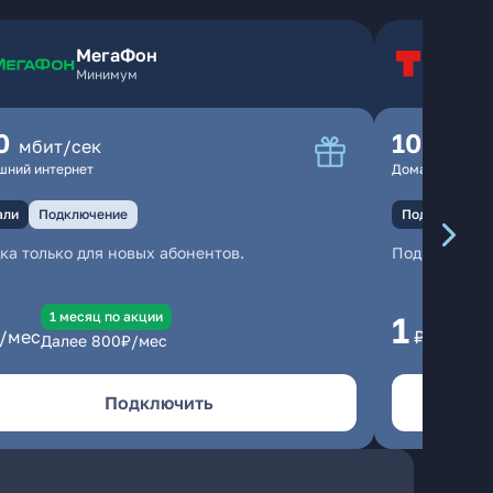
МегаФон
Т
Минимум
Т
0
100
мбит/сек
мбит
шний интернет
Домашний инте
али
Подключение
Подключение
ка только для новых абонентов.
Подключени
1 месяц по акции
1 
1
/мес
₽/мес
Далее
800
₽/мес
Да
Подключить