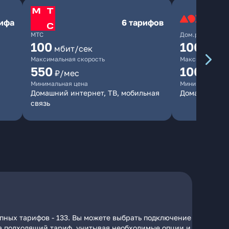
рифа
6 тарифов
МТС
Дом.ру
100
1000
мбит/сек
мби
Максимальная скорость
Максимальная 
550
1000
₽/мес
₽/м
Минимальная цена
Минимальная ц
Домашний интернет, ТВ, мобильная
Домашний ин
связь
упных тарифов - 133. Вы можете выбрать подключение
 на подходящий тариф, учитывая необходимые опции и