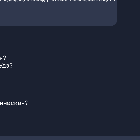
я?
Удэ?
гическая?