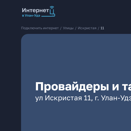
Подключить интернет
/
Улицы
/
Искристая
/
11
Провайдеры и т
ул Искристая 11, г. Улан-Уд