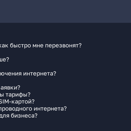
как быстро мне перезвонят?
ше?
ючения интернета?
заявки?
ны тарифы?
 SIM-картой?
 проводного интернета?
для бизнеса?