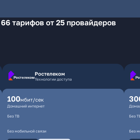
 66 тарифов от 25 провайдеров
Ростелеком
Технологии доступа
100
30
мбит/сек
Домашний интернет
Дома
Без ТВ
Без Т
Без мобильной связи
Без м