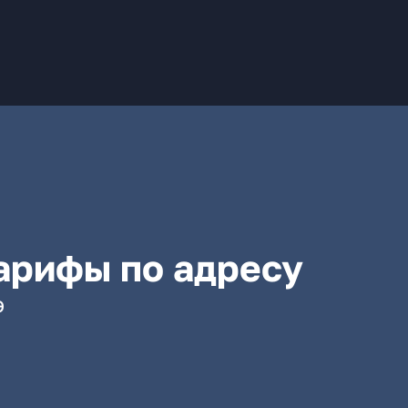
арифы по адресу
э