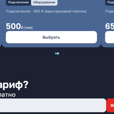
Подключение
Оборудование
Под
Подключение
-
500 ₽ (единоразовый платеж)
Под
500
6
₽/мес
Выбрать
ариф?
латно
Ж