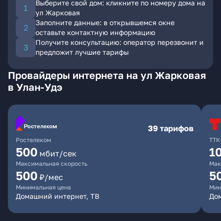
Выберите свой дом: кликните по номеру дома на
ул Жарковая
Заполните данные: в открывшемся окне
оставьте контактную информацию
Получите консультацию: оператор перезвонит и
предложит лучшие тарифы
Провайдеры интернета на ул Жарковая
в Улан-Удэ
39 тарифов
Ростелеком
ТТК
500
1
мбит/сек
Максимальная скорость
Мак
500
5
₽/мес
Минимальная цена
Мин
Домашний интернет, ТВ
До