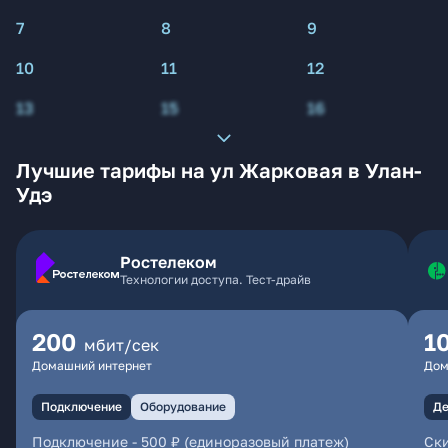
7
8
9
10
11
12
13
15
16
Лучшие тарифы на ул Жарковая в Улан-
Удэ
Ростелеком
Технологии доступа. Тест-драйв
200
1
мбит/сек
Домашний интернет
Дом
Подключение
Оборудование
Де
Подключение
-
500 ₽ (единоразовый платеж)
Ски