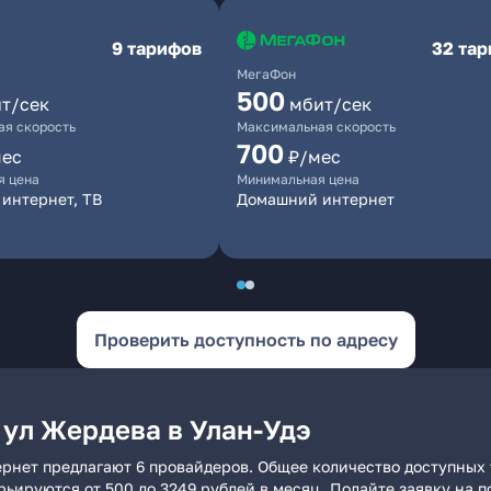
9 тарифов
32 та
МегаФон
500
т/сек
мбит/сек
я скорость
Максимальная скорость
700
мес
₽/мес
я цена
Минимальная цена
интернет, ТВ
Домашний интернет
Проверить доступность по адресу
 ул Жердева в Улан-Удэ
ернет предлагают 6 провайдеров. Общее количество доступных 
арьируются от 500 до 3249 рублей в месяц. Подайте заявку на