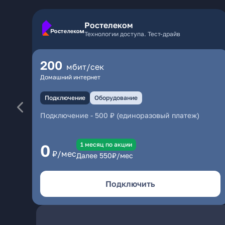
Ростелеком
Технологии доступа. Тест-драйв
200
мбит/сек
Домашний интернет
Подключение
Оборудование
Подключение
-
500 ₽ (единоразовый платеж)
1 месяц по акции
0
₽/мес
Далее
550
₽/мес
Подключить