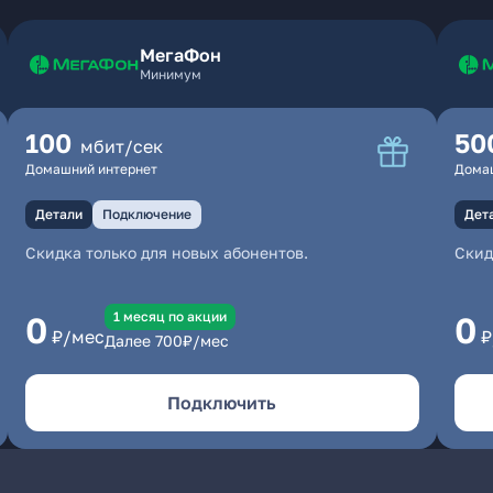
МегаФон
Минимум
100
50
мбит/сек
Домашний интернет
Дома
Детали
Подключение
Дет
Скидка только для новых абонентов.
Скид
1 месяц по акции
0
0
₽/мес
₽
Далее
700
₽/мес
Подключить