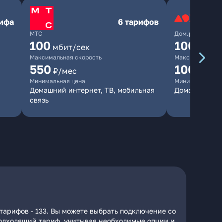
рифа
6 тарифов
МТС
Дом.ру
100
1000
мбит/сек
мби
Максимальная скорость
Максимальная 
550
1000
₽/мес
₽/м
Минимальная цена
Минимальная ц
Домашний интернет, ТВ, мобильная
Домашний ин
связь
тарифов - 133. Вы можете выбрать подключение со
 подходящий тариф, учитывая необходимые опции и