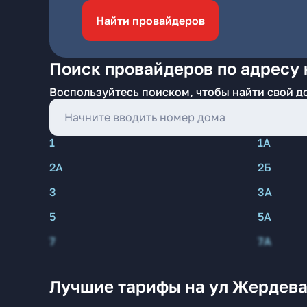
Найти провайдеров
Поиск провайдеров по адресу 
Воспользуйтесь поиском, чтобы найти свой д
1
1А
2А
2Б
3
3А
5
5А
7
7А
Лучшие тарифы на ул Жердева