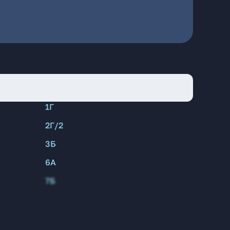
1Г
2Г/2
3Б
6А
7Б