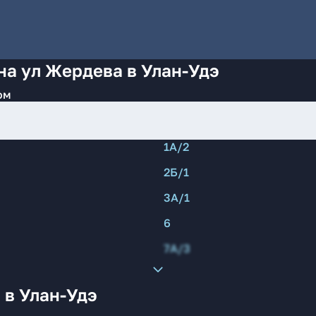
на ул Жердева в Улан-Удэ
ом
1А/2
2Б/1
3А/1
6
7А/3
 в Улан-Удэ