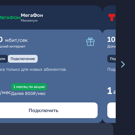
МегаФон
Т
Минимум
Т
0
100
мбит/сек
мбит
шний интернет
Домашний инте
али
Подключение
Подключение
ка только для новых абонентов.
Подключени
1 месяц по акции
1 
1
/мес
₽/мес
Далее
800
₽/мес
Да
Подключить