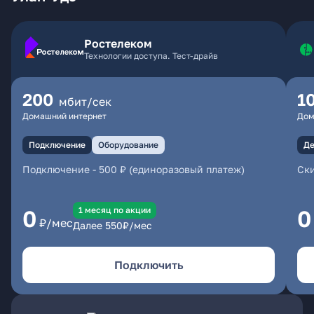
Ростелеком
Технологии доступа. Тест-драйв
200
1
мбит/сек
Домашний интернет
Дом
Подключение
Оборудование
Де
Подключение
-
500 ₽ (единоразовый платеж)
Ски
1 месяц по акции
0
0
₽/мес
Далее
550
₽/мес
Подключить