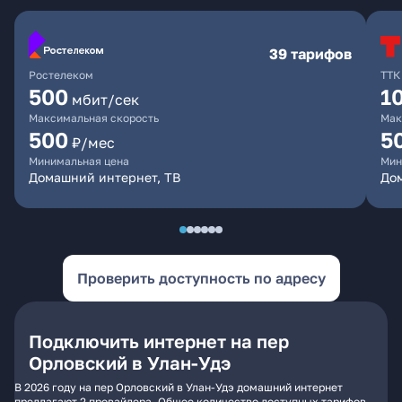
39 тарифов
Ростелеком
ТТК
500
1
мбит/сек
Максимальная скорость
Мак
500
5
₽/мес
Минимальная цена
Мин
Домашний интернет, ТВ
До
Проверить доступность по адресу
Подключить интернет на пер
Орловский в Улан-Удэ
В 2026 году на пер Орловский в Улан-Удэ домашний интернет
предлагают 2 провайдера. Общее количество доступных тарифов -