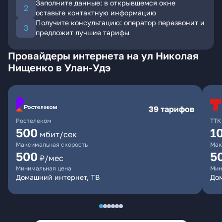
Заполните данные: в открывшемся окне
оставьте контактную информацию
Получите консультацию: оператор перезвонит и
предложит лучшие тарифы
Провайдеры интернета на ул Николая
Нищенко в Улан-Удэ
39 тарифов
Ростелеком
ТТК
500
1
мбит/сек
Максимальная скорость
Мак
500
5
₽/мес
Минимальная цена
Мин
Домашний интернет, ТВ
До