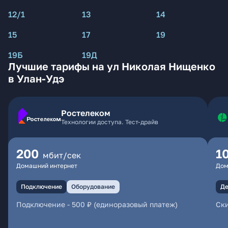
12/1
13
14
15
17
19
19Б
19Д
Лучшие тарифы на ул Николая Нищенко
в Улан-Удэ
Ростелеком
Технологии доступа. Тест-драйв
200
1
мбит/сек
Домашний интернет
Дом
Подключение
Оборудование
Де
Подключение
-
500 ₽ (единоразовый платеж)
Ски