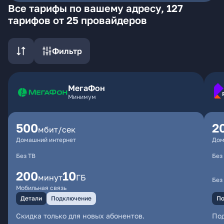
Все тарифы по вашему адресу, 127
тарифов от 25 провайдеров
Фильтр
МегаФон
Минимум
500
2
мбит/сек
Домашний интернет
Дом
Без ТВ
Без
200
10
минут
ГБ
Без
Мобильная связь
Детали
Подключение
По
Скидка только для новых абонентов.
По