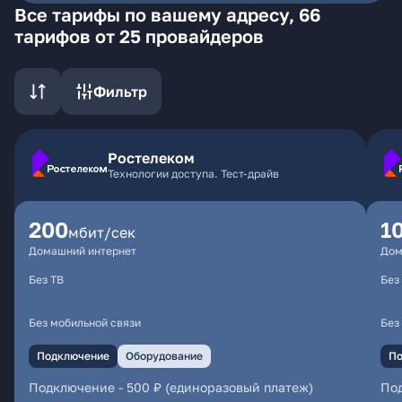
Все тарифы по вашему адресу, 66
тарифов от 25 провайдеров
Фильтр
Ростелеком
Технологии доступа. Тест-драйв
200
1
мбит/сек
Домашний интернет
Дом
Без ТВ
Без
Без мобильной связи
Без
Подключение
Оборудование
По
Подключение
-
500 ₽ (единоразовый платеж)
По