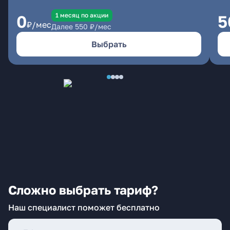
1 месяц по акции
0
5
₽/мес
Далее
550
₽/мес
Выбрать
Сложно выбрать тариф?
Наш специалист поможет бесплатно