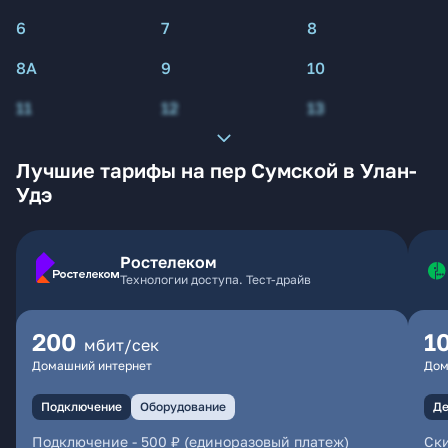
6
7
8
8А
9
10
11
12
13
Лучшие тарифы на пер Сумской в Улан-
Удэ
Ростелеком
Технологии доступа. Тест-драйв
200
1
мбит/сек
Домашний интернет
Дом
Подключение
Оборудование
Де
Подключение
-
500 ₽ (единоразовый платеж)
Ски