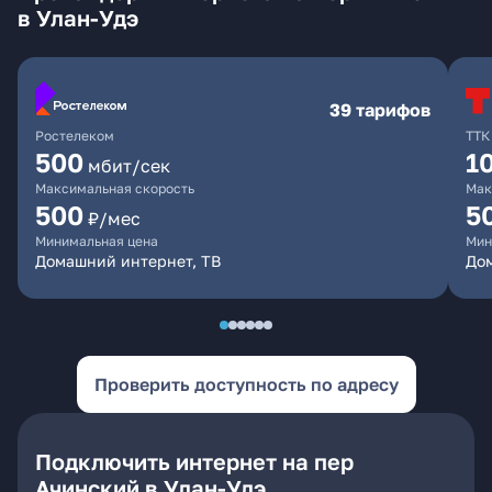
в Улан-Удэ
39 тарифов
Ростелеком
ТТК
500
1
мбит/сек
Максимальная скорость
Мак
500
5
₽/мес
Минимальная цена
Мин
Домашний интернет, ТВ
До
Проверить доступность по адресу
Подключить интернет на пер
Ачинский в Улан-Удэ