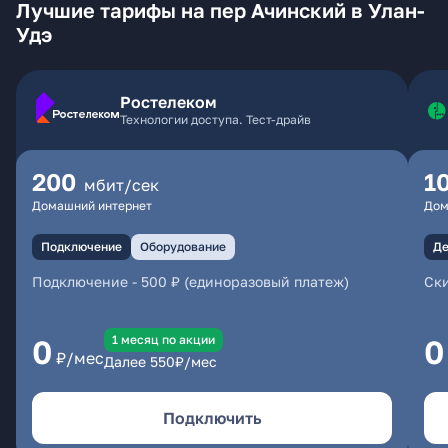
Лучшие тарифы на пер Ачинский в Улан-
Удэ
Ростелеком
Технологии доступа. Тест-драйв
200
1
мбит/сек
Домашний интернет
Дом
Подключение
Оборудование
Де
Подключение
-
500 ₽ (единоразовый платеж)
Ски
1 месяц по акции
0
0
₽/мес
Далее
550
₽/мес
Подключить