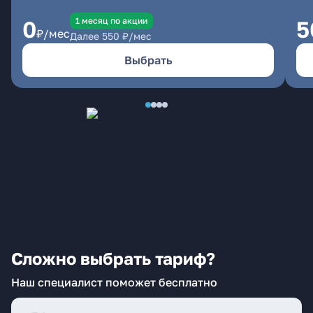
1 месяц по акции
0
5
₽/мес
Далее
550
₽/мес
Выбрать
Сложно выбрать тариф?
Наш специалист поможет бесплатно