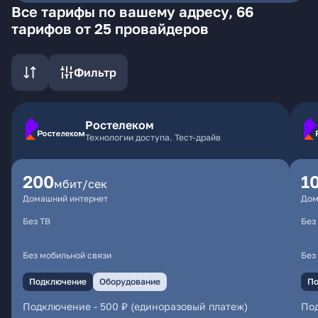
Все тарифы по вашему адресу, 66
тарифов от 25 провайдеров
Фильтр
Ростелеком
Технологии доступа. Тест-драйв
200
1
мбит/сек
Домашний интернет
Дом
Без ТВ
Без
Без мобильной связи
Без
Подключение
Оборудование
По
Подключение
-
500 ₽ (единоразовый платеж)
По